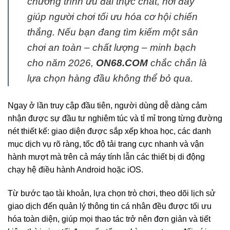
chương trình ưu đãi thực chất, nơi đây
giúp người chơi tối ưu hóa cơ hội chiến
thắng. Nếu bạn đang tìm kiếm một sân
chơi an toàn – chất lượng – minh bạch
cho năm 2026,
ON68.COM
chắc chắn là
lựa chọn hàng đầu không thể bỏ qua.
Ngay ở lần truy cập đầu tiên, người dùng dễ dàng cảm
nhận được sự đầu tư nghiêm túc và tỉ mỉ trong từng đường
nét thiết kế: giao diện được sắp xếp khoa học, các danh
mục dịch vụ rõ ràng, tốc độ tải trang cực nhanh và vận
hành mượt mà trên cả máy tính lẫn các thiết bị di động
chạy hệ điều hành Android hoặc iOS.
Từ bước tạo tài khoản, lựa chọn trò chơi, theo dõi lịch sử
giao dịch đến quản lý thông tin cá nhân đều được tối ưu
hóa toàn diện, giúp mọi thao tác trở nên đơn giản và tiết