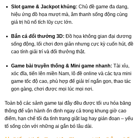
Slot game & Jackpot khủng:
Chủ đề game đa dạng,
hiệu ứng đồ họa mượt mà, âm thanh sống động cùng
giá trị hũ nổ tích lũy cực lớn.
Bắn cá đổi thưởng 3D:
Đồ họa không gian đại dương
sống động, lối chơi đơn giản nhưng cực kỳ cuốn hút, đề
cao tính giải trí và đổi thưởng thật.
Game bài truyền thống & Mini game nhanh:
Tài xỉu,
xóc đĩa, tiến lên miền Nam, lô đề online và các tựa mini
game tốc độ cao, phù hợp để giải trí ngắn gọn, thao tác
gọn gàng, chơi được mọi lúc mọi nơi.
Toàn bộ các sảnh game tại đây đều được tối ưu hóa băng
thông để vận hành ổn định ngay cả trong khung giờ cao
điểm, hạn chế tối đa tình trạng giật lag hay gián đoạn – yếu
tố sống còn với những ai gắn bó lâu dài.