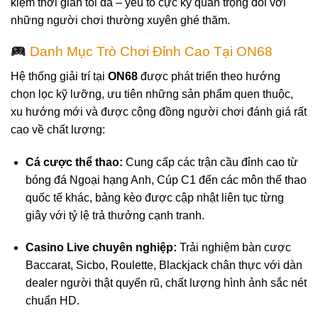
kiệm thời gian tối đa – yếu tố cực kỳ quan trọng đối với
những người chơi thường xuyên ghé thăm.
Danh Mục Trò Chơi Đỉnh Cao Tại ON68
Hệ thống giải trí tại
ON68
được phát triển theo hướng
chọn lọc kỹ lưỡng, ưu tiên những sản phẩm quen thuộc,
xu hướng mới và được cộng đồng người chơi đánh giá rất
cao về chất lượng:
Cá cược thể thao:
Cung cấp các trận cầu đỉnh cao từ
bóng đá Ngoại hạng Anh, Cúp C1 đến các môn thể thao
quốc tế khác, bảng kèo được cập nhật liên tục từng
giây với tỷ lệ trả thưởng cạnh tranh.
Casino Live chuyên nghiệp:
Trải nghiệm bàn cược
Baccarat, Sicbo, Roulette, Blackjack chân thực với dàn
dealer người thật quyến rũ, chất lượng hình ảnh sắc nét
chuẩn HD.