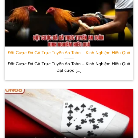
Đặt Cược Đá Gà Trực Tuyến An Toàn – Kinh Nghiệm Hiệu Quả
Đặt Cược Đá Gà Trực Tuyến An Toàn – Kinh Nghiệm Hiệu Quả
Đặt cược [...]