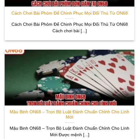
Cách Chơi Bài Phỏm Để Chinh Phục Mọi Đối Thủ Từ ON68
Cách Chơi Bài Phỏm Để Chinh Phục Mọi Đối Thủ Từ ON68
Cách chơi bài [...]
Mậu Binh ON68 – Trọn Bộ Luật Đánh Chuẩn Chỉnh Cho Lính
Mới
Mậu Binh ON68 – Trọn Bộ Luật Đánh Chuẩn Chỉnh Cho Lính
Mới Được mệnh [...]