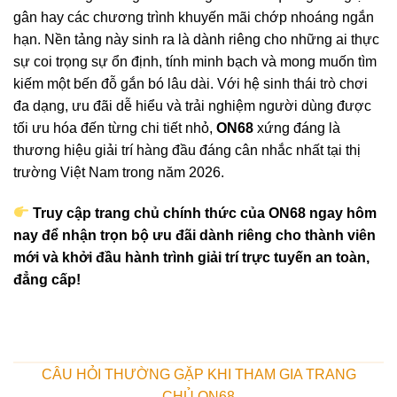
gân hay các chương trình khuyến mãi chớp nhoáng ngắn
hạn. Nền tảng này sinh ra là dành riêng cho những ai thực
sự coi trọng sự ổn định, tính minh bạch và mong muốn tìm
kiếm một bến đỗ gắn bó lâu dài. Với hệ sinh thái trò chơi
đa dạng, ưu đãi dễ hiểu và trải nghiệm người dùng được
tối ưu hóa đến từng chi tiết nhỏ,
ON68
xứng đáng là
thương hiệu giải trí hàng đầu đáng cân nhắc nhất tại thị
trường Việt Nam trong năm 2026.
Truy cập trang chủ chính thức của ON68 ngay hôm
nay để nhận trọn bộ ưu đãi dành riêng cho thành viên
mới và khởi đầu hành trình giải trí trực tuyến an toàn,
đẳng cấp!
CÂU HỎI THƯỜNG GẶP KHI THAM GIA TRANG
CHỦ ON68