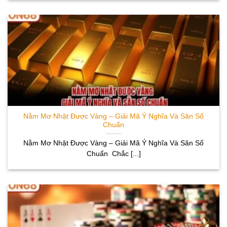
Nằm Mơ Nhặt Được Vàng – Giải Mã Ý Nghĩa Và Săn Số
Chuẩn
Nằm Mơ Nhặt Được Vàng – Giải Mã Ý Nghĩa Và Săn Số
Chuẩn Chắc [...]