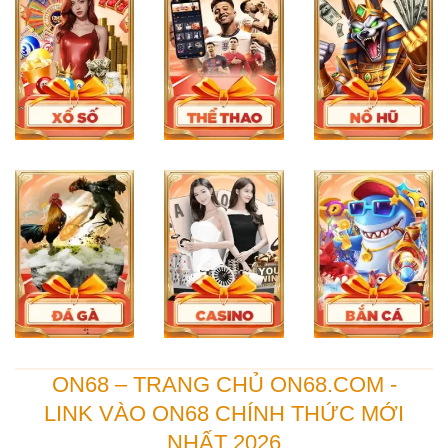
ON68 – TRANG CHỦ ON68.COM -
LINK VÀO ON68 CHÍNH THỨC MỚI
NHẤT 2026