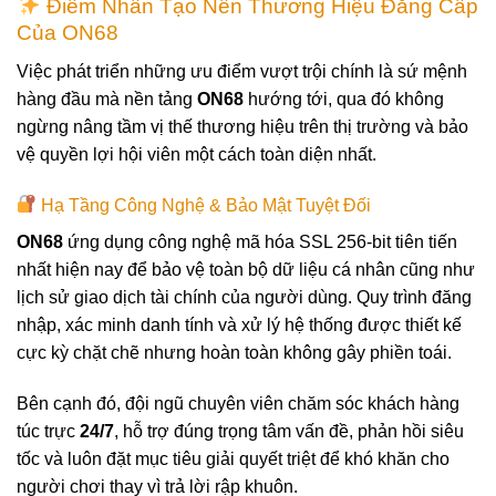
Điểm Nhấn Tạo Nên Thương Hiệu Đẳng Cấp
Của ON68
Việc phát triển những ưu điểm vượt trội chính là sứ mệnh
hàng đầu mà nền tảng
ON68
hướng tới, qua đó không
ngừng nâng tầm vị thế thương hiệu trên thị trường và bảo
vệ quyền lợi hội viên một cách toàn diện nhất.
Hạ Tầng Công Nghệ & Bảo Mật Tuyệt Đối
ON68
ứng dụng công nghệ mã hóa SSL 256-bit tiên tiến
nhất hiện nay để bảo vệ toàn bộ dữ liệu cá nhân cũng như
lịch sử giao dịch tài chính của người dùng. Quy trình đăng
nhập, xác minh danh tính và xử lý hệ thống được thiết kế
cực kỳ chặt chẽ nhưng hoàn toàn không gây phiền toái.
Bên cạnh đó, đội ngũ chuyên viên chăm sóc khách hàng
túc trực
24/7
, hỗ trợ đúng trọng tâm vấn đề, phản hồi siêu
tốc và luôn đặt mục tiêu giải quyết triệt để khó khăn cho
người chơi thay vì trả lời rập khuôn.