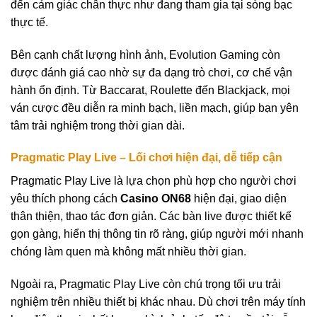
đến cảm giác chân thực như đang tham gia tại sòng bạc
thực tế.
Bên cạnh chất lượng hình ảnh, Evolution Gaming còn
được đánh giá cao nhờ sự đa dạng trò chơi, cơ chế vận
hành ổn định. Từ Baccarat, Roulette đến Blackjack, mọi
ván cược đều diễn ra minh bạch, liền mạch, giúp bạn yên
tâm trải nghiệm trong thời gian dài.
Pragmatic Play Live – Lối chơi hiện đại, dễ tiếp cận
Pragmatic Play Live là lựa chọn phù hợp cho người chơi
yêu thích phong cách
Casino ON68
hiện đại, giao diện
thân thiện, thao tác đơn giản. Các bàn live được thiết kế
gọn gàng, hiển thị thông tin rõ ràng, giúp người mới nhanh
chóng làm quen mà không mất nhiều thời gian.
Ngoài ra, Pragmatic Play Live còn chú trọng tối ưu trải
nghiệm trên nhiều thiết bị khác nhau. Dù chơi trên máy tính