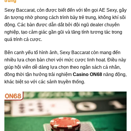
trung
Sexy Baccarat, còn được biết đến với tên gọi AE Sexy, gây
ấn tượng nhờ phong cách trình bày trẻ trung, không khí sôi
động. Các bàn được dẫn dắt bởi đội ngũ dealer chuyên
nghiệp, tạo cảm giác gần gũi và tăng tính tương tác trong
quá trình cá cược.
Bên cạnh yếu tố hình ảnh, Sexy Baccarat còn mang đến
nhiều lựa chọn bàn chơi với mức cược linh hoạt. Điều này
giúp hội viên dễ dàng lựa chọn theo ngân sách cá nhân,
đồng thời tận hưởng trải nghiệm
Casino ON68
năng động,
khác biệt so với các sảnh truyền thống.