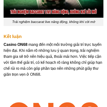
Trải nghiệm baccarat live năng động, không khí cởi mở
Kết luận
Casino ON68
mang đến một môi trường giải trí trực tuyến
hiện đại. Khi nắm rõ những lưu ý quan trọng, trải nghiệm
tham gia sẽ trở nên hiệu quả, thoải mái hơn. Việc tiếp cận
với tâm thế giải trí, có kế hoạch rõ ràng không chỉ giúp hạn
chế rủi ro mà còn góp phần tạo nên những phút giây thư
giãn trọn vẹn ở ON68.