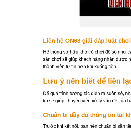
Liên hệ ON68 giải đáp luật chơi
Hệ thống sở hữu kho trò chơi đồ sộ như ca
sân chơi sẽ giúp khách hàng nhận được hướ
thành viên tự tin hơn khi xuống tiền.
Lưu ý nên biết để liên l
Để quá trình tương tác diễn ra suôn sẻ, n
tin sẽ giúp chuyên viên xử lý vấn đề của
Chuẩn bị đầy đủ thông tin tài 
Trước khi kết nối, bạn nên chuẩn bị sẵn 