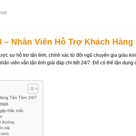
N68
8 – Nhân Viên Hỗ Trợ Khách Hàng 
ợc sự hỗ trợ tận tình, chính xác từ đội ngũ chuyên gia giàu k
nhân viên vẫn tận tình giải đáp chi tiết 24/7. Để có thể tận dụn
Hàng Tận Tâm 24/7
 ON68
 gặp thắc mắc
ốn
ăn thưởng
ến mãi
n binh