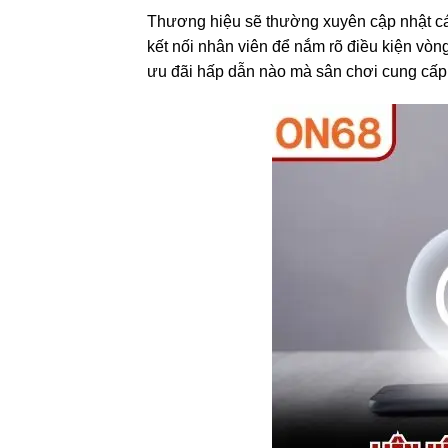
Thương hiệu sẽ thường xuyên cập nhật các
kết nối nhân viên để nắm rõ điều kiện vò
ưu đãi hấp dẫn nào mà sân chơi cung cấp