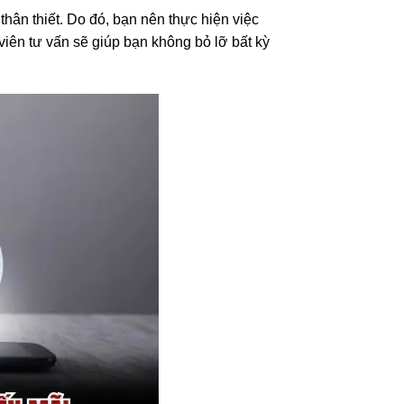
ân thiết. Do đó, bạn nên thực hiện việc
iên tư vấn sẽ giúp bạn không bỏ lỡ bất kỳ