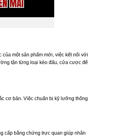
c của một sản phẩm mới, việc kết nối với
ường tận từng loại kèo đấu, cửa cược để
tắc cơ bản. Việc chuẩn bị kỹ lưỡng thông
ung cấp bằng chứng trực quan giúp nhân