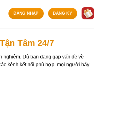
ĐĂNG NHẬP
ĐĂNG KÝ
Tận Tâm 24/7
inh nghiệm. Dù bạn đang gặp vấn đề về
g các kênh kết nối phù hợp, mọi người hãy