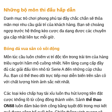
Những bộ môn thi đấu hấp dẫn
Danh mục trò chơi phong phú tại đây chắc chắn sẽ thỏa
mãn mọi nhu cầu giải trí của khách hàng. Bạn sẽ choáng
ngợp trước hệ thống kèo cược đa dạng được các chuyên
gia cập nhật liên tục mỗi giờ.
Bóng đá vua sân cỏ sôi động
Môn túc cầu luôn chiếm vị trí độc tôn trong trái tim của hàng
triệu người hâm mộ cuồng nhiệt. Nền tảng cung cấp đầy
đủ các giải đấu lớn nhỏ từ Serie A đến những cúp châu
Âu. Bạn có thể theo dõi trực tiếp mọi diễn biến trên sân cỏ
với chất lượng hình ảnh sắc nét nhất.
Các loại kèo chấp hay tài xỉu luôn thu hút lượng tiền đặt
cược khổng lồ từ cộng đồng thành viên. Sảnh
thể thao
ON68
luôn đảm bảo tính công bằng tuyệt đối trong mọi kết