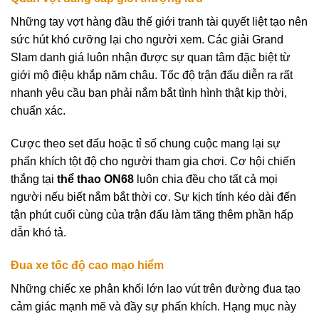
Những tay vợt hàng đầu thế giới tranh tài quyết liệt tạo nên
sức hút khó cưỡng lại cho người xem. Các giải Grand
Slam danh giá luôn nhận được sự quan tâm đặc biệt từ
giới mộ điệu khắp năm châu. Tốc độ trận đấu diễn ra rất
nhanh yêu cầu bạn phải nắm bắt tình hình thật kịp thời,
chuẩn xác.
Cược theo set đấu hoặc tỉ số chung cuộc mang lại sự
phấn khích tột độ cho người tham gia chơi. Cơ hội chiến
thắng tại
thể thao ON68
luôn chia đều cho tất cả mọi
người nếu biết nắm bắt thời cơ. Sự kịch tính kéo dài đến
tận phút cuối cùng của trận đấu làm tăng thêm phần hấp
dẫn khó tả.
Đua xe tốc độ cao mạo hiểm
Những chiếc xe phân khối lớn lao vút trên đường đua tạo
cảm giác mạnh mẽ và đầy sự phấn khích. Hạng mục này