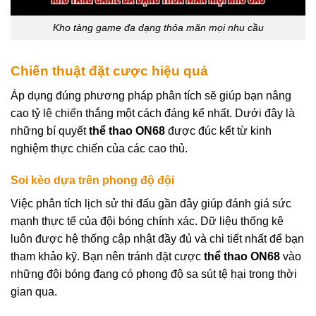
Kho tàng game đa dạng thỏa mãn mọi nhu cầu
Chiến thuật đặt cược hiệu quả
Áp dụng đúng phương pháp phân tích sẽ giúp bạn nâng
cao tỷ lệ chiến thắng một cách đáng kể nhất. Dưới đây là
những bí quyết
thể thao ON68
được đúc kết từ kinh
nghiệm thực chiến của các cao thủ.
Soi kèo dựa trên phong độ đội
Việc phân tích lịch sử thi đấu gần đây giúp đánh giá sức
mạnh thực tế của đội bóng chính xác. Dữ liệu thống kê
luôn được hệ thống cập nhật đầy đủ và chi tiết nhất để bạn
tham khảo kỹ. Bạn nên tránh đặt cược
thể thao ON68
vào
những đội bóng đang có phong độ sa sút tệ hại trong thời
gian qua.