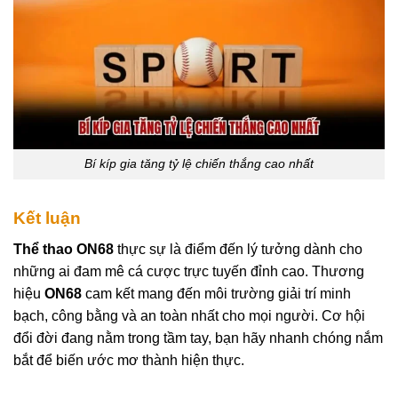
Bí kíp gia tăng tỷ lệ chiến thắng cao nhất
Kết luận
Thể thao ON68
thực sự là điểm đến lý tưởng dành cho
những ai đam mê cá cược trực tuyến đỉnh cao. Thương
hiệu
ON68
cam kết mang đến môi trường giải trí minh
bạch, công bằng và an toàn nhất cho mọi người. Cơ hội
đổi đời đang nằm trong tầm tay, bạn hãy nhanh chóng nắm
bắt để biến ước mơ thành hiện thực.