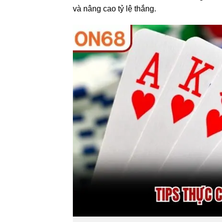
và nâng cao tỷ lệ thắng.