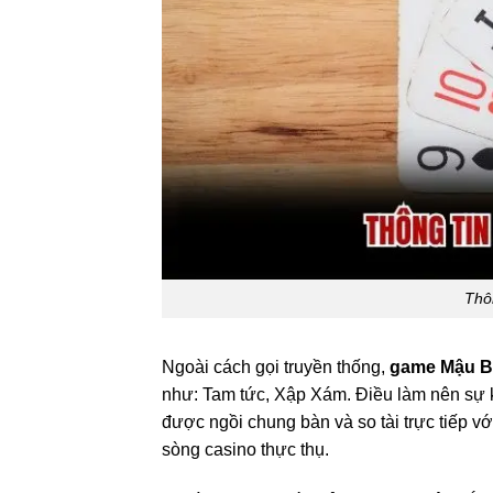
Thô
Ngoài cách gọi truyền thống,
game Mậu B
như: Tam tức, Xập Xám. Điều làm nên sự kh
được ngồi chung bàn và so tài trực tiếp vớ
sòng casino thực thụ.