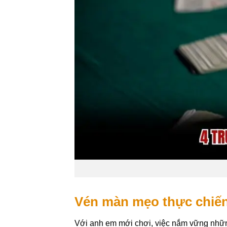
Vén màn mẹo thực chiế
Với anh em mới chơi, việc nắm vững nhữn