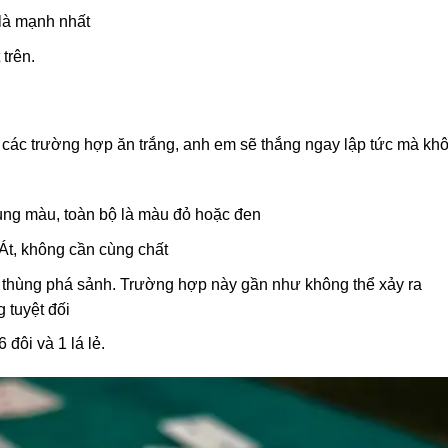
t là mạnh nhất
trên.
g các trường hợp ăn trắng, anh em sẽ thắng ngay lập tức mà kh
cùng màu, toàn bộ là màu đỏ hoặc đen
 Át, không cần cùng chất
à thùng phá sảnh. Trường hợp này gần như không thể xảy ra
 tuyệt đối
 đôi và 1 lá lẻ.